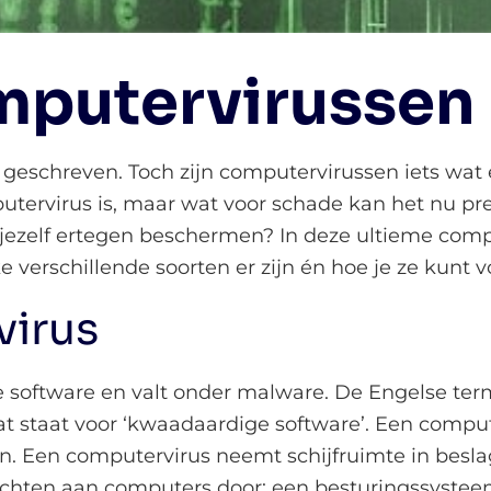
mputervirussen
 geschreven. Toch zijn computervirussen iets wat 
putervirus is, maar wat voor schade kan het nu p
jezelf ertegen beschermen? In deze ultieme com
e verschillende soorten er zijn én hoe je ze kunt
virus
 software en valt onder malware. De Engelse ter
at staat voor ‘kwaadaardige software’. Een comput
n. Een computervirus neemt schijfruimte in bes
ichten aan computers door; een besturingssysteem