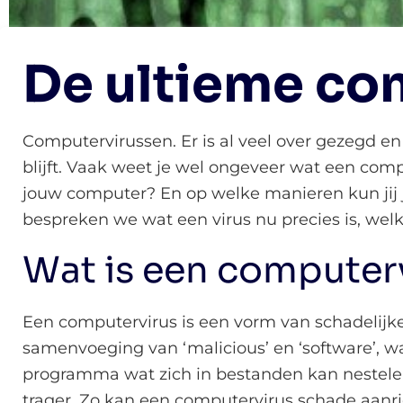
De ultieme co
Computervirussen. Er is al veel over gezegd en
blijft. Vaak weet je wel ongeveer wat een com
jouw computer? En op welke manieren kun jij 
bespreken we wat een virus nu precies is, welk
Wat is een computer
Een computervirus is een vorm van schadelijke
samenvoeging van ‘malicious’ en ‘software’, w
programma wat zich in bestanden kan nestele
trager. Zo kan een computervirus schade aanr