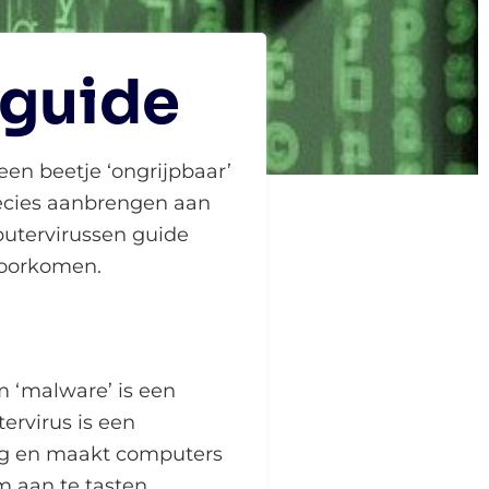
 guide
een beetje ‘ongrijpbaar’
recies aanbrengen aan
putervirussen guide
 voorkomen.
m ‘malware’ is een
ervirus is een
lag en maakt computers
 aan te tasten,