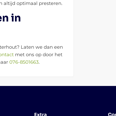
n altijd optimaal presteren.
en in
sterhout? Laten we dan een
ontact
met ons op door het
 naar
076-8501663
.
Extra
Co