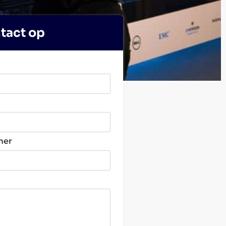
tact op
mer